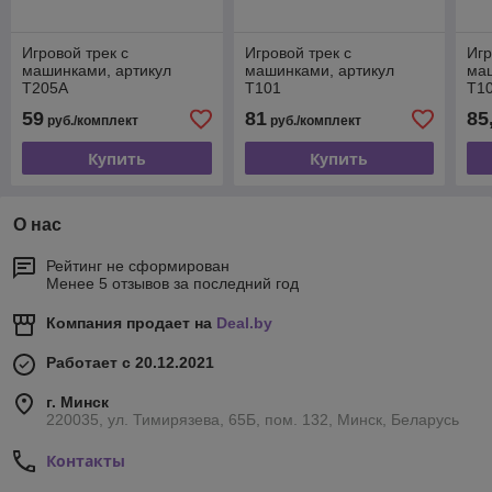
Игровой трек с
Игровой трек с
Игр
машинками, артикул
машинками, артикул
маш
T205A
T101
T1
59
81
85
руб./комплект
руб./комплект
Купить
Купить
О нас
Рейтинг не сформирован
Менее 5 отзывов за последний год
Компания продает на
Deal.by
Работает с 20.12.2021
г. Минск
220035, ул. Тимирязева, 65Б, пом. 132, Минск, Беларусь
Контакты