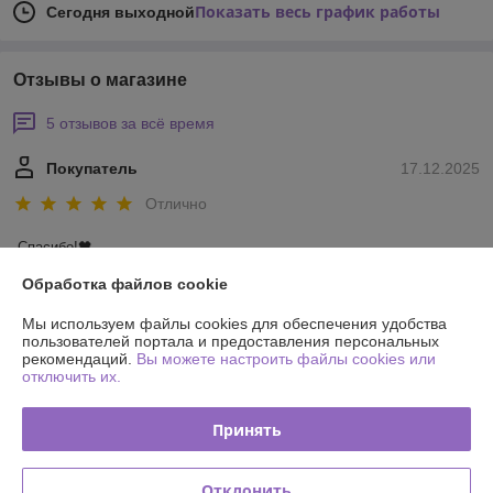
Показать весь график работы
Сегодня выходной
Отзывы о магазине
5 отзывов за всё время
Покупатель
17.12.2025
Отлично
Спасибо!🖤
Обработка файлов cookie
Сделка подтверждена через корзину
Мы используем файлы cookies для обеспечения удобства
пользователей портала и предоставления персональных
рекомендаций.
Вы можете настроить файлы cookies или
Евгения
12.07.2024
отключить их.
Отлично
Принять
Сделка подтверждена через корзину
Отклонить
Показать все отзывы