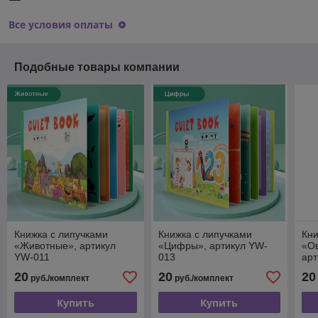
Все условия оплаты
Подобные товары компании
Книжка с липучками
Книжка с липучками
Кни
«Животные», артикул
«Цифры», артикул YW-
«О
YW-011
013
арт
20
20
20
руб./комплект
руб./комплект
Купить
Купить