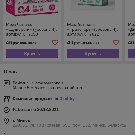
Мозайка-пазл
Мозайка-пазл
Моз
«Единороги» (уровень 4),
«Транспорт» (уровень 4),
«Ди
артикул CТ7050
артикул CТ7022
арт
46
46
46
руб./комплект
руб./комплект
Купить
Купить
О нас
Рейтинг не сформирован
Менее 5 отзывов за последний год
Компания продает на
Deal.by
Работает с 20.12.2021
г. Минск
220035, ул. Тимирязева, 65Б, пом. 132, Минск, Беларусь