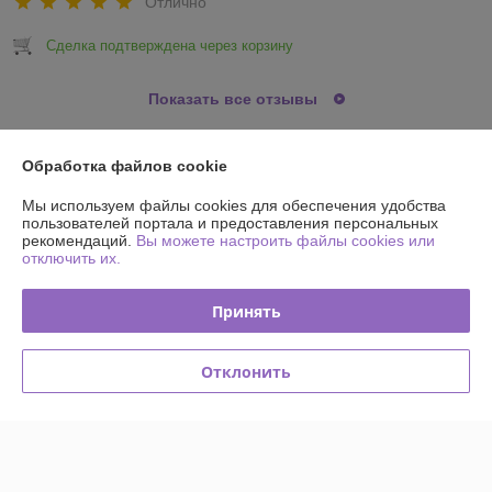
Отлично
Сделка подтверждена через корзину
Показать все отзывы
Обработка файлов cookie
О нас
Мы используем файлы cookies для обеспечения удобства
пользователей портала и предоставления персональных
Контакты
рекомендаций.
Вы можете настроить файлы cookies или
отключить их.
Доставка и оплата
Принять
График работы
Отклонить
Полная версия сайта
Политика обработки cookies
Сайт создан на платформе Deal.by